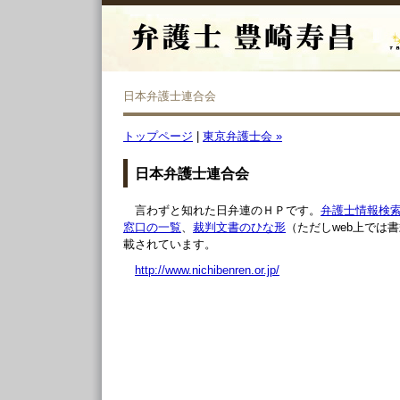
日本弁護士連合会
トップページ
|
東京弁護士会 »
日本弁護士連合会
言わずと知れた日弁連のＨＰです。
弁護士情報検
窓口の一覧
、
裁判文書のひな形
（ただしweb上では
載されています。
http://www.nichibenren.or.jp/