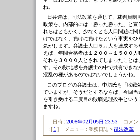
ね。
日弁連は、司法改革を通じて、裁判員制
政策を、内部的には「勝った勝った」と宣
れらはともかく、少なくとも人口問題に関
けではなく、負けに負けたという事実をひ
気がします。弁護士人口５万人を達成する
えば、年間合格者は１２００～１５００人
それを３０００人とされてしまったことは
す。その敗北感を弁護士の中で共有できな
混乱の種があるのではないでしょうかね。
このブログの弁護士は、中坊氏を「敗戦
ていますが、そうだとするならば、今回当
を引き受ける二度目の敗戦処理投手という
ますね。
日時 :
2008年02月05日 23:53
コメント
:
[
1
]
メニュー :
業務日誌 >
司法改革