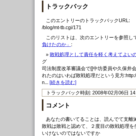
トラックバック
このエントリーのトラックバックURL:
/blog/mt-tb.cgi/171
このリストは、次のエントリーを参照し
負けたのか」
:
»
敗戦処理として責任を軽く考えてよい
グ
司法制度改革審議会で[[中坊委員や久保井
れたのはいわば敗戦処理だという見方:http://hanam
n...
[続きを読む]
トラックバック時刻: 2008年02月06日 14:
コメント
あなたの書いてることは、読んでて支離
敗戦は敗戦と認めて、２度目の敗戦処理を
いけないのではないですか