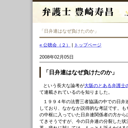
「日弁連はなぜ負けたのか」
« 公聴会（２）
|
トップページ
2008年02月05日
「日弁連はなぜ負けたのか」
という長大な論考が
大阪のとある弁護士
て連載されているのを知りました。
１９９４年の法曹三者協議の中での日弁
しており、なかなか説得的な考証です。も
の中枢に入っていた日弁連関係者の方から
てきそうですが、今の日弁連の分裂した状
革」疲れに対しては、もっとも訴えかける