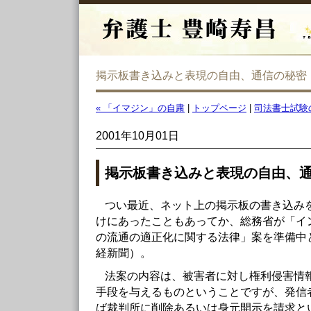
掲示板書き込みと表現の自由、通信の秘密
« 「イマジン」の自粛
|
トップページ
|
司法書士試験
2001年10月01日
掲示板書き込みと表現の自由、
つい最近、ネット上の掲示板の書き込み
けにあったこともあってか、総務省が「イ
の流通の適正化に関する法律」案を準備中
経新聞）。
法案の内容は、被害者に対し権利侵害情
手段を与えるものということですが、発信
ば裁判所に削除あるいは身元開示を請求と