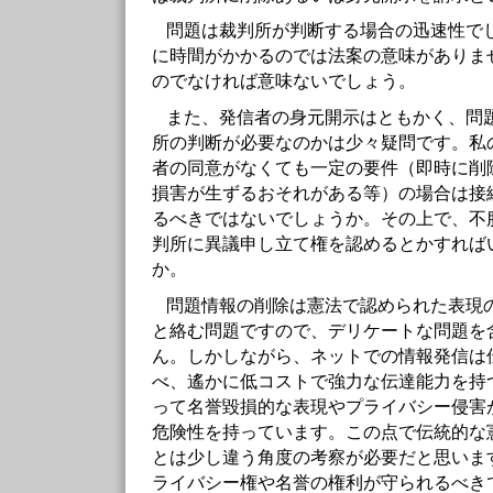
問題は裁判所が判断する場合の迅速性で
に時間がかかるのでは法案の意味がありま
のでなければ意味ないでしょう。
また、発信者の身元開示はともかく、問
所の判断が必要なのかは少々疑問です。私
者の同意がなくても一定の要件（即時に削
損害が生ずるおそれがある等）の場合は接
るべきではないでしょうか。その上で、不
判所に異議申し立て権を認めるとかすれば
か。
問題情報の削除は憲法で認められた表現
と絡む問題ですので、デリケートな問題を
ん。しかしながら、ネットでの情報発信は
べ、遙かに低コストで強力な伝達能力を持
って名誉毀損的な表現やプライバシー侵害
危険性を持っています。この点で伝統的な
とは少し違う角度の考察が必要だと思いま
ライバシー権や名誉の権利が守られるべき