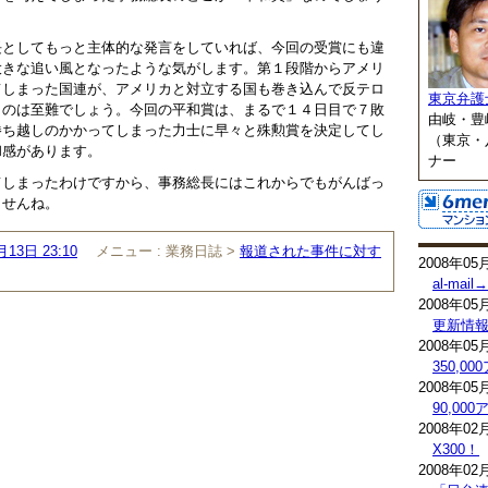
長としてもっと主体的な発言をしていれば、今回の受賞にも違
大きな追い風となったような気がします。第１段階からアメリ
てしまった国連が、アメリカと対立する国も巻き込んで反テロ
東京弁護
くのは至難でしょう。今回の平和賞は、まるで１４日目で７敗
由岐・豊
勝ち越しのかかってしまった力士に早々と殊勲賞を決定してし
（東京・
和感があります。
ナー
てしまったわけですから、事務総長にはこれからでもがんばっ
ませんね。
月13日 23:10
メニュー :
業務日誌 >
報道された事件に対す
2008年05
al-mai
2008年05
更新情
2008年05
350,0
2008年05
90,0
2008年02
X300！
2008年02