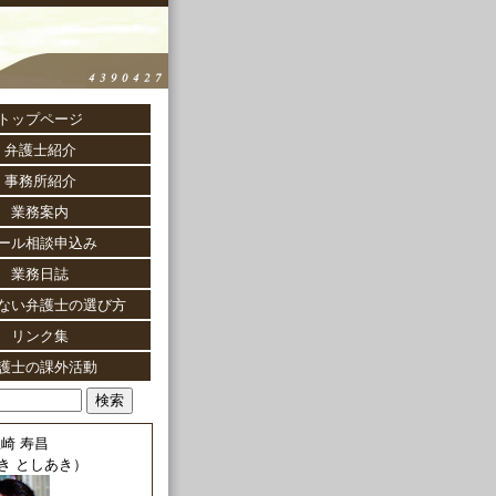
トップページ
弁護士紹介
事務所紹介
業務案内
ール相談申込み
業務日誌
ない弁護士の選び方
リンク集
護士の課外活動
崎 寿昌
き としあき）