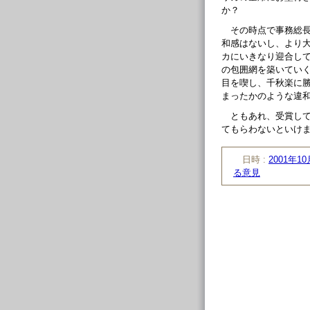
か？
その時点で事務総
和感はないし、より
カにいきなり迎合し
の包囲網を築いてい
目を喫し、千秋楽に
まったかのような違
ともあれ、受賞し
てもらわないといけ
日時 :
2001年10
る意見