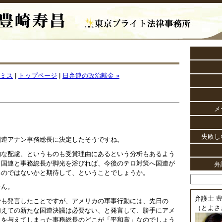
題ミス
|
トップページ
|
日弁連の政治献金 »
メ
失敗し
国連アナン事務総長に決定したそうですね。
的な配慮、というものも受賞理由にあるという分析もあるよう
、国連と事務総長が脚光を浴びれば、今後のテロ対策へ国連が
弁
るのではないかと期待して、ということでしょうか。
せん。
弁護士 豊
でも発言したことですが、アメリカの軍事行動には、先日の
（とよさ
加えての新たな国連決議は必要ない、と発言して、勝手にアメ
きを与えてしまった事務総長のどこが「平和賞」なのでしょう