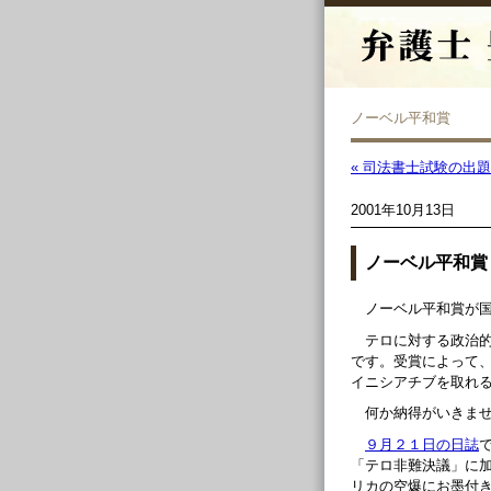
ノーベル平和賞
« 司法書士試験の出
2001年10月13日
ノーベル平和賞
ノーベル平和賞が
テロに対する政治
です。受賞によって
イニシアチブを取れ
何か納得がいきま
９月２１日の日誌
「テロ非難決議」に
リカの空爆にお墨付