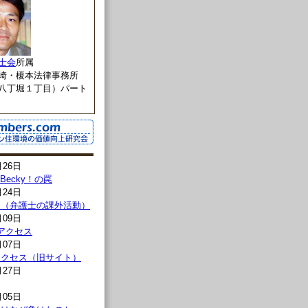
士会
所属
崎・榎本法律事務所
八丁堀１丁目）パート
月26日
l→Becky！の罠
月24日
報（弁護士の課外活動）
月09日
00アクセス
月07日
00アクセス（旧サイト）
月27日
月05日