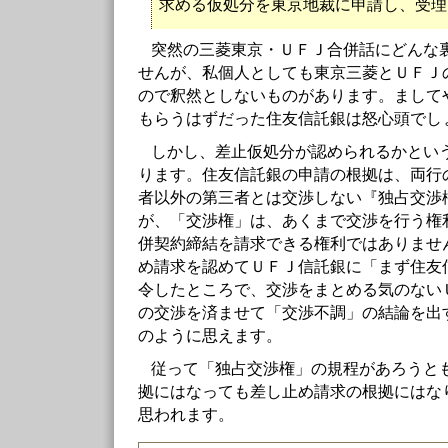
求める仮処分を東京地裁に申請し、受理
突然の三菱東京・ＵＦＪ合併話にどんな
せんが、私個人としても東京三菱とＵＦＪ
ので釈然としないものがあります。まして
もらうはずだった住友信託銀は怒心頭でし
しかし、差止仮処分が認められるかとい
ります。住友信託銀の申請の根拠は、両行
者以外の第三者とは交渉しない『独占交渉
が、「交渉権」は、あくまで交渉を行う権
併契約締結を請求できる権利ではありませ
め請求を認めてＵＦＪ信託銀に「まず住友
令したところで、交渉をまとめる気のない
の交渉を済ませて「交渉不調」の結論を出
のように思えます。
従って「独占交渉権」の規程があろうと
拠にはなっても差し止め請求の根拠にはな
思われます。