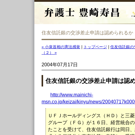
住友信託銀の交渉差止申請は認められるか
« 小泉首相の憲法感覚
|
トップページ
|
住友信託銀の
（２） »
2004年07月17日
住友信託銀の交渉差止申請は認
http://www.mainichi-
msn.co.jp/keizai/kinyu/news/20040717k0
ＵＦＪホールディングス（ＨＤ）と三菱
グループ（ＦＧ）が１６日、経営統合の
たことを受けて、住友信託銀行は同日、