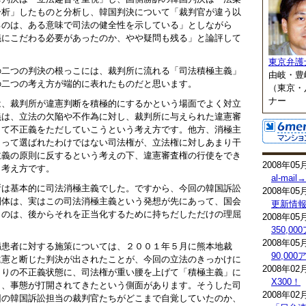
分析」したものと分析し、韓国判決について「裁判官が違う以
るのは、ある意味で司法の健全性を示している」としながら
議にこだわる必要があったのか、やや疑問も残る」と論評して
東京弁護
の二つの判決の根っこには、裁判所に流れる「司法積極主義」
由岐・豊
の二つの考え方が端的に表れたものだと思います。
（東京・
ナー
は、裁判所が違憲判断を積極的にするかという場面でよく対立
義は、立法の欠陥や不作為に対し、裁判所に与えられた違憲審
して不正義をただしていこうという考え方です。他方、消極主
よって選ばれたわけではない司法権が、立法権に対しあまり干
主義の原則に反するという考えの下、違憲審査権の行使をでき
2008年05
う考え方です。
al-mai
所は基本的に司法消極主義でした。ですから、今回の韓国訴訟
2008年05
判体は、実はこの司法消極主義という発想が先にあって、国会
更新情
うのは、後からそれを正当化するために持ちだしただけの理屈
2008年05
。
350,0
2008年05
病患者に対する施策については、２００１年５月に熊本地裁
90,0
違憲と断じた判決が出されたことが、今回の立法のきっかけに
2008年02
まりの不正義状態に、司法権が重い腰を上げて「積極主義」に
X300！
り、事態が打開されてきたという側面があります。そうした司
2008年02
回の韓国訴訟担当の裁判官たちがどこまで自覚していたのか、