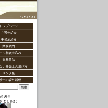
トップページ
弁護士紹介
事務所紹介
業務案内
ール相談申込み
業務日誌
ない弁護士の選び方
リンク集
護士の課外活動
崎 寿昌
き としあき）