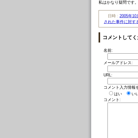
私はかなり疑問です
日時 :
2005年10
された事件に対す
コメントしてく
名前:
メールアドレス:
URL:
コメント入力情報
はい
い
コメント: