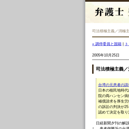
司法積極主義／消極
« 調停委員と国籍
|
ト
2005年10月25日
司法積極主義／
台湾の元患者の請
日本の植民地時代
院の両ハンセン病
補償請求を厚生労
の訴訟の判決が2
認めて決定を取り
日経新聞夕刊の解
し、患者側勝訴の台