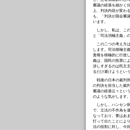
審議の経過を細かく
上、判決内容が変わ
も、「判決が国会審
います。
しかし、私は、こ
と「司法消極主義」
この二つの考え方
します。司法積極主
査権を積極的に行使
義は、国民の投票に
渉しすぎるのは民主
るだけ避けようとい
戦後の日本の裁判
の判決を担当した裁
審議の経過云々とい
のような気がします
しかし、ハンセン
で、立法の不作為を
なっており、要はあ
打って出たことによ
法の役割に対し、今