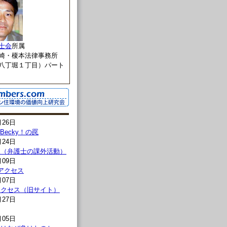
士会
所属
崎・榎本法律事務所
八丁堀１丁目）パート
月26日
l→Becky！の罠
月24日
報（弁護士の課外活動）
月09日
00アクセス
月07日
00アクセス（旧サイト）
月27日
月05日