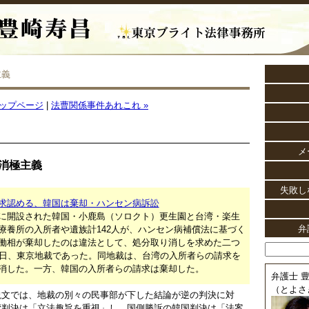
主義
ップページ
|
法曹関係事件あれこれ »
メ
消極主義
失敗し
求認める、韓国は棄却・ハンセン病訴訟
に開設された韓国・小鹿島（ソロクト）更生園と台湾・楽生
弁
療養所の入所者や遺族計142人が、ハンセン病補償法に基づく
働相が棄却したのは違法として、処分取り消しを求めた二つ
5日、東京地裁であった。同地裁は、台湾の入所者らの請求を
消した。一方、韓国の入所者らの請求は棄却した。
弁護士 豊
（とよさ
説文では、地裁の別々の民事部が下した結論が逆の判決に対
湾判決は「立法趣旨を重視」し、国側勝訴の韓国判決は「法案