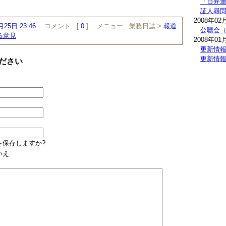
「日弁
。
証人尋
2008年02
月25日 23:46
コメント :
[
0
]
メニュー :
業務日誌 >
報道
公聴会
る意見
2008年01
更新情
更新情
ださい
を保存しますか?
いえ