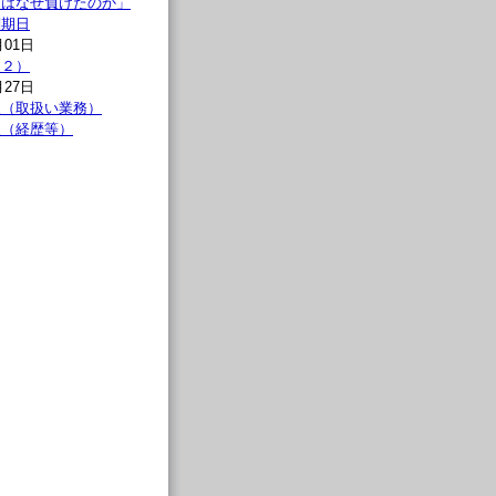
連はなぜ負けたのか」
問期日
月01日
（２）
月27日
報（取扱い業務）
報（経歴等）