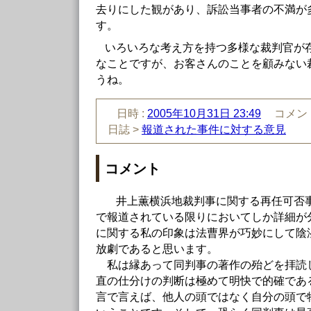
去りにした観があり、訴訟当事者の不満が
す。
いろいろな考え方を持つ多様な裁判官が
なことですが、お客さんのことを顧みない
うね。
日時 :
2005年10月31日 23:49
コメント
日誌 >
報道された事件に対する意見
コメント
井上薫横浜地裁判事に関する再任可否
で報道されている限りにおいてしか詳細が
に関する私の印象は法曹界が巧妙にして陰
放劇であると思います。
私は縁あって同判事の著作の殆どを拝読
直の仕分けの判断は極めて明快で的確であ
言で言えば、他人の頭ではなく自分の頭で