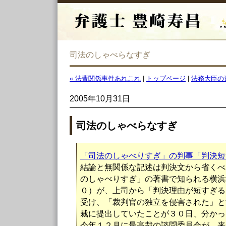
司法のしゃべらなすぎ
« 法曹関係事件あれこれ
|
トップページ
|
法務大臣の資
2005年10月31日
司法のしゃべらなすぎ
「司法のしゃべりすぎ」の判事「判決短
結論と無関係な記述は判決文から省くべ
のしゃべりすぎ」の著書で知られる横浜
０）が、上司から「判決理由が短すぎる
受け、「裁判官の独立を侵害された」と
裁に提出していたことが３０日、分かっ
今年１２月に最高裁の諮問委員会が、来