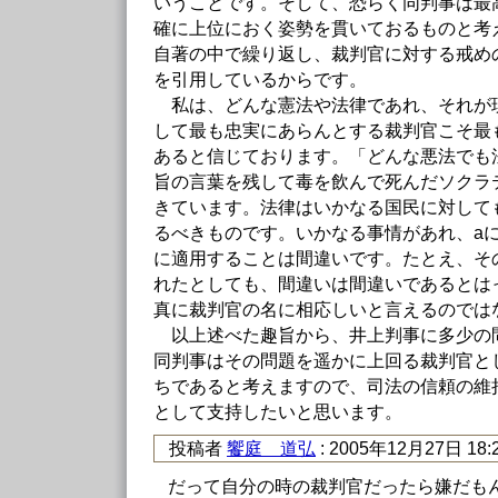
いうことです。そして、恐らく同判事は最
確に上位におく姿勢を貫いておるものと考
自著の中で繰り返し、裁判官に対する戒め
を引用しているからです。
私は、どんな憲法や法律であれ、それが
して最も忠実にあらんとする裁判官こそ最
あると信じております。「どんな悪法でも
旨の言葉を残して毒を飲んで死んだソクラ
きています。法律はいかなる国民に対して
るべきものです。いかなる事情があれ、a
に適用することは間違いです。たとえ、そ
れたとしても、間違いは間違いであるとは
真に裁判官の名に相応しいと言えるのでは
以上述べた趣旨から、井上判事に多少の
同判事はその問題を遥かに上回る裁判官と
ちであると考えますので、司法の信頼の維
として支持したいと思います。
投稿者
饗庭 道弘
: 2005年12月27日 18:
だって自分の時の裁判官だったら嫌だも