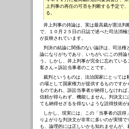
上判事の再任の可否を判断する予定で、
る。
井上判事の持論は、実は最高裁が憲法判
で、１０月２５日の日誌で述べた司法消極
が反映されています。
判決の結論に関係のない論評は、司法権
論になりがちであり、いちがいにこの持論
う。しかし、井上判事が完全に忘れている
客さん＝訴訟当事者のことです。
裁判というものは、法治国家にとっては
の場として国家権力が提供するものですか
ものであれ、訴訟当事者が納得しなければ
信頼が得られず、機能しません。判決文に
ても納得せざるを得ないような説得技術が
しかし、現実には、この「当事者の説得
りよがりな判決文が非常に多いのが実情で
も、論理的には正しいかも知れませんが、