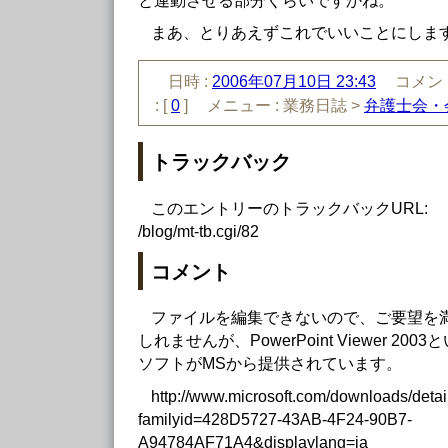
と連動させる部分くらいですかね。
まあ、とりあえずこれでいいことにしま
日時 :
2006年07月10日 23:43
コメント
:
[
0
]
メニュー :
業務日誌 >
弁護士会・
トラックバック
このエントリーのトラックバックURL:
/blog/mt-tb.cgi/82
コメント
ファイルを編集できないので、ご要望を
しれませんが、PowerPoint Viewer 2003
ソフトがMSから提供されています。
http://www.microsoft.com/downloads/detai
familyid=428D5727-43AB-4F24-90B7-
A94784AF71A4&displaylang=ja