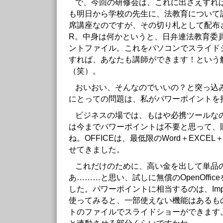
で、今回の研修会は、これに出さえすれ
も明日から学校の先生に、法教育について
席講座なのですが、その切り札として配布さ
R。中身は何かというと、日弁連法教育委
ントファイル。これをパソコンでスライド
すれば、あなたも講師ができます！という
（笑）。
おいおい、そんなのでいいの？と突っ込
にとっての問題は、私がパワーポイントを
ビジネスの場では、もはや必携ツールな
は今までパワーポイントは不要と思って、
ね。OFFICEは、最低限のWord＋EXCEL＋
せてきました。
これだけのために、高い金を出して単品
あ………と思い、試しに無償のOpenOffi
した。パワーポイントに相当するのは、Imp
使ってみると、一部使えない機能はあるも
トのファイルでスライドショーができます