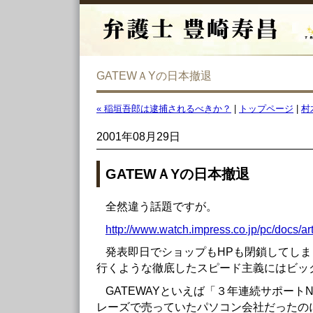
GATEWＡYの日本撤退
« 稲垣吾郎は逮捕されるべきか？
|
トップページ
|
村
2001年08月29日
GATEWＡYの日本撤退
全然違う話題ですが。
http://www.watch.impress.co.jp/pc/docs/a
発表即日でショップもHPも閉鎖してし
行くような徹底したスピード主義にはビッ
GATEWAYといえば「３年連続サポート
レーズで売っていたパソコン会社だったの