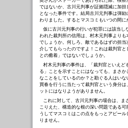
奥さんがストーカーであげられた際、検察
ではないか、古川元判事が証拠隠滅に加担
となった事件です。結局古川元判事は弾劾
わりました。するとマスコミもいつの間に
仮に古川元判事の行いが犯罪には該当し
われた裁判所の信用は、村木元判事よりも
でしょうか。何しろ、敵であるはずの担当
介してもらったのですよ！これは裁判官と
との癒着」ではないでしょうか。
村木元判事の事件は、「裁判官といえど
る」ことを示すことにはなっても、まさか
なことをしているのか？と勘ぐる人はいな
買春を行うに当たって裁判官という身分は
ットにはなりようがありません。
これに対して、古川元判事の場合は、ま
こりえた、構造的な根の深い問題である可
うしてマスコミはこの点をもっとアピール
りません。