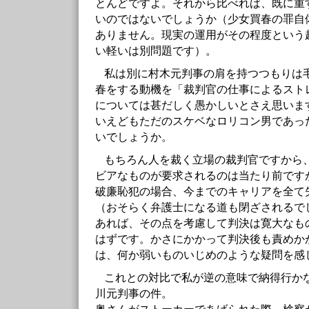
とんどですよ。それから比べれば、既に重
いのではないでしょうか（少女買春の罪自
ありません。現実の運用がその程度という
い軽いは別問題です）。
私は別に村木元判事の肩を持つつもりは
春をする動機を「裁判官の仕事によるスト
については甚だしく愚かしいとさえ思いま
いえどもただのスケベなロリコン男であっ
いでしょうか。
もちろん人を裁く立場の裁判官ですから
ビアなものが要求されるのは当たり前です
破廉恥犯の場合、今までのキャリアを全て
（おそらく弁護士になる道も閉ざされるで
あれば、その点を考慮して判決は寛大なも
はずです。かさにかかって判決後も責めか
は、何か弱いものいじめのような疑問を感
これとの対比で私が逆の意味で納得行か
川元判事の件。