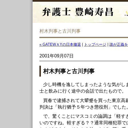
村木判事と古川判事
« GATEWＡYの日本撤退
|
トップページ
|
誰が正義を
2001年09月07日
村木判事と古川判事
少し時機を逸してしまったような気がし
士と飲みに行く途中の会話で出たもので。
買春で逮捕されて大顰蹙を買った東京高
判決は「執行猶予５年つき懲役刑」でした
で、驚くことにマスコミの論調は「軽す
いのですね。軽すぎる？？通常同種犯罪で