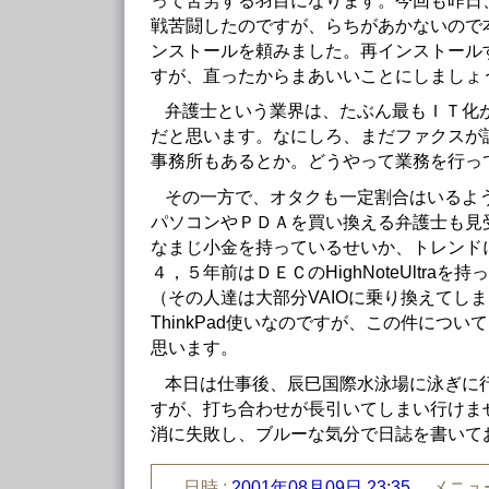
って苦労する羽目になります。今回も昨日
戦苦闘したのですが、らちがあかないので
ンストールを頼みました。再インストール
すが、直ったからまあいいことにしましょ
弁護士という業界は、たぶん最もＩＴ化
だと思います。なにしろ、まだファクスが
事務所もあるとか。どうやって業務を行っ
その一方で、オタクも一定割合はいるよ
パソコンやＰＤＡを買い換える弁護士も見
なまじ小金を持っているせいか、トレンド
４，５年前はＤＥＣのHighNoteUltra
（その人達は大部分VAIOに乗り換えてし
ThinkPad使いなのですが、この件につ
思います。
本日は仕事後、辰巳国際水泳場に泳ぎに
すが、打ち合わせが長引いてしまい行けま
消に失敗し、ブルーな気分で日誌を書いて
日時 :
2001年08月09日 23:35
メニュー