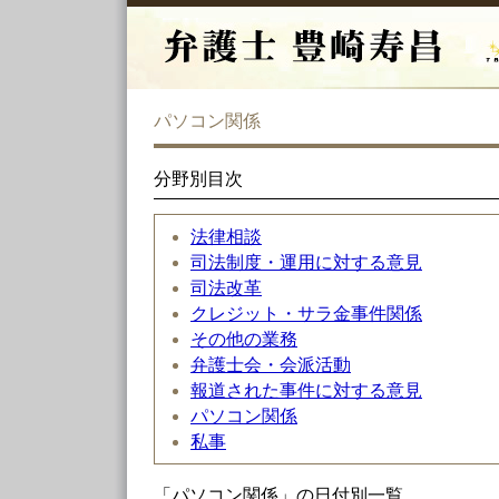
パソコン関係
分野別目次
法律相談
司法制度・運用に対する意見
司法改革
クレジット・サラ金事件関係
その他の業務
弁護士会・会派活動
報道された事件に対する意見
パソコン関係
私事
「パソコン関係」の日付別一覧