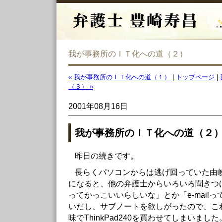
我が事務所のＩＴ化への道（２）
« 我が事務所のＩＴ化への道（１）
|
トップページ
|
（３） »
2001年08月16日
我が事務所のＩＴ化への道（２
昨日の続きです。
長らくパソコンからは逃げ回っていた由岐
になると、他の弁護士からいろいろ聞きつ
ってかっこいいらしいな」とか「e-mail
いだし、サブノートを欲しがったので、こ
味でThinkPad240を買わせてしまいま