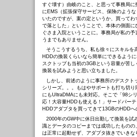
すぐ壊す）由岐のこと、と思って事務局に
にEMS（拡張保守サービス、保険のよう
いたのですが、案の定というか、買ってわ
で落とした」ということで、本体の側面に
ぐさま入院ということに。事務局が私の予
うまでもありません。
そうこうするうち、私も徐々にスキルを
HDDの換装くらいなら簡単にできるよう
スクトップも当初の3GBという容量が苦し
換装を試みようと思い立ちました。
しかし、前述のように事務所のデスクトッ
シリーズ。。。もはやサポートも打ち切り同
にもUltraDMAにも未対応。そこで「98シリ
応！大容量HDDも使える！」サードパーテ
HDDアダプタを買ってきて13GBのHDD
2000年のGW中に休日出勤して換装を試
識とデータのコピーまでは成功したものの
は正常に起動せず、アダプタ抜きでいきなり