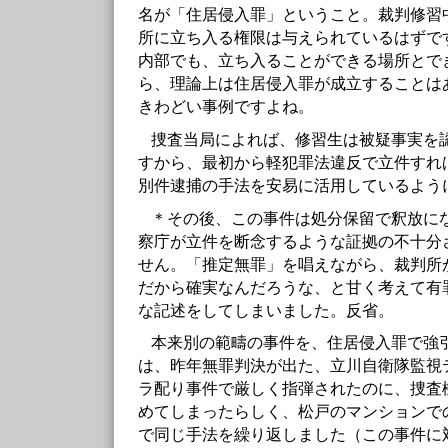
名が「住居侵入罪」ということ。裁判修習
所に立ち入る権限は与えられているはずで
内部でも、立ち入ることができる場所とで
ら、理論上は住居侵入罪が成立することは
きわどい事例ですよね。
捜査当局によれば、修習生は被疑事実を
すから、最初から軽犯罪法違反で立件すれ
別件逮捕の手法を安易に活用しているよう
＊その後、この事件は処分保留で釈放に
察庁が立件を断念するような証拠の不十分
せん。「推定無罪」を唱えながら、裁判所
だから確実なんだろうな、と甘く考えて有
な記述をしてしまいました。反省。
本来別の範疇の事件を、住居侵入罪で強
は、昨年無罪判決が出た、立川自衛隊監視
ラ配り事件で厳しく指弾されたのに、捜査
めてしまったらしく、松戸のマンションで
で同じ手法を繰り返しました（この事件に