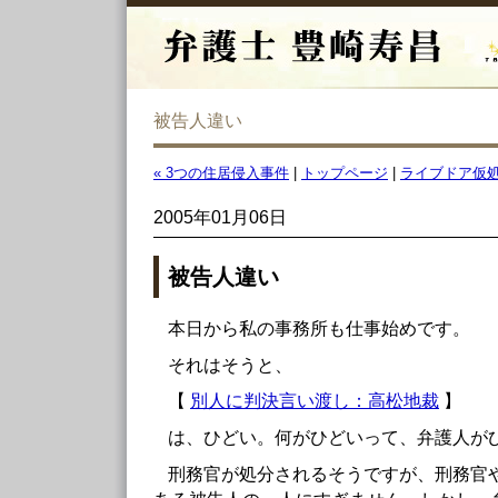
被告人違い
« 3つの住居侵入事件
|
トップページ
|
ライブドア仮処
2005年01月06日
被告人違い
本日から私の事務所も仕事始めです。
それはそうと、
【
別人に判決言い渡し：高松地裁
】
は、ひどい。何がひどいって、弁護人が
刑務官が処分されるそうですが、刑務官