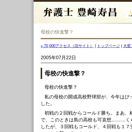
母校の快進撃？
« 70,000アクセス（旧サイト）
|
トップページ
|
大変
2005年07月22日
母校の快進撃？
母校の快進撃？
私の母校の開成高校野球部が、今年はび
した。
初戦の２回戦からコールド勝ち。まあ、
で、このときは島の高校も可哀想………く
したが、３回戦もコールド、４回戦も１７