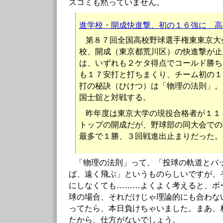
スコミも黙っていません。
進学校・開成快進撃、初の１６強に 高
第８７回全国高校野球選手権東東京大
校、開成（東京都荒川区）の快進撃が止
は、いずれも２ケタ得点でコールド勝ち
も１７安打と打ちまくり、チーム初の１
打の秘訣（ひけつ）は「物理の法則」。
国士舘と対戦する。
昨年度は東京大学の現役合格者が１１
トップの開成だが、野球部の同大会での
最多で１勝、３回戦進出止まりだった。
「物理の法則」って、「投球の軌道とバ
ば、遠く飛ぶ」というものらしいですが、
にしなくても………よくよく考えると、ボ
球の場合、それだけじゃ理論的にも合わな
ってたら、本日負けちゃいました。まあ、
たから、仕方がないでしょう。