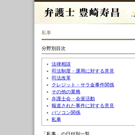
私事
分野別目次
法律相談
司法制度・運用に対する意見
司法改革
クレジット・サラ金事件関係
その他の業務
弁護士会・会派活動
報道された事件に対する意見
パソコン関係
私事
「私事」の日付別一覧