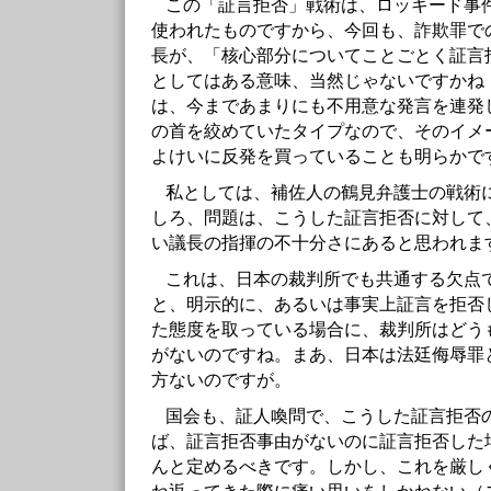
この「証言拒否」戦術は、ロッキード事
使われたものですから、今回も、詐欺罪で
長が、「核心部分についてことごとく証言
としてはある意味、当然じゃないですかね
は、今まであまりにも不用意な発言を連発
の首を絞めていたタイプなので、そのイメ
よけいに反発を買っていることも明らかで
私としては、補佐人の鶴見弁護士の戦術
しろ、問題は、こうした証言拒否に対して
い議長の指揮の不十分さにあると思われま
これは、日本の裁判所でも共通する欠点
と、明示的に、あるいは事実上証言を拒否
た態度を取っている場合に、裁判所はどう
がないのですね。まあ、日本は法廷侮辱罪
方ないのですが。
国会も、証人喚問で、こうした証言拒否
ば、証言拒否事由がないのに証言拒否した
んと定めるべきです。しかし、これを厳し