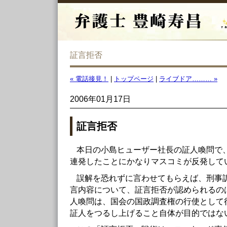
証言拒否
« 電話接見！
|
トップページ
|
ライブドア……… »
2006年01月17日
証言拒否
本日の小島ヒューザー社長の証人喚問で
連発したことにかなりマスコミが反発して
誤解を恐れずに言わせてもらえば、刑事
言内容について、証言拒否が認められるの
人喚問は、国会の国政調査権の行使として
証人をつるし上げること自体が目的ではな