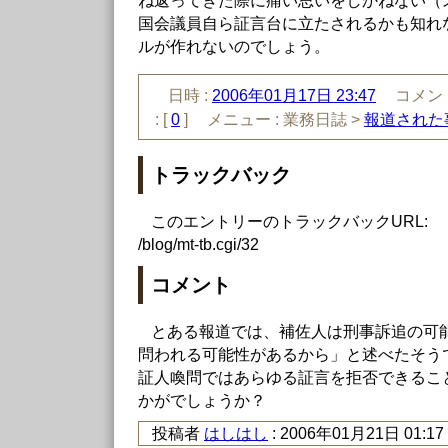
ね返ってきた際に痛い思いをしかねない（
国会議員自ら証言台に立たされるかも知れ
ルが作れないのでしょう。
日時 :
2006年01月17日 23:47
コメント
:
[
0
]
メニュー :
業務日誌 >
報道された
トラックバック
このエントリーのトラックバックURL:
/blog/mt-tb.cgi/32
コメント
とある報道では、補佐人は刑事訴追の可
問われる可能性があるから」と述べたそう
証人喚問ではあらゆる証言を拒否できるこ
かがでしょうか？
投稿者
はしはし
: 2006年01月21日 01:17