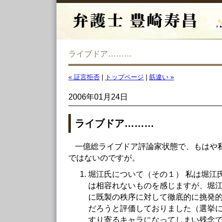
ライブドア………
« 証言拒否
|
トップページ
|
筋違い »
2006年01月24日
ライブドア………
一億総ライブドア評論家状態で、もはや
ではないのですが。
堀江氏について（その１） 私は堀江
は相容れないものを感じますが、堀
に既製の秩序に対して徹底的に挑発
だろうと評価しておりました（選挙
すり寄るキャラになってしまい残念