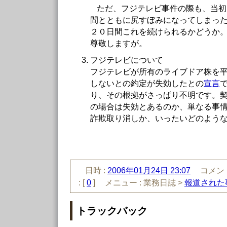
ただ、フジテレビ事件の際も、当初
間とともに尻すぼみになってしまっ
２０日間これを続けられるかどうか
尊敬しますが。
フジテレビについて
フジテレビが所有のライブドア株を
しないとの約定が失効したとの
宣言
り、その根拠がさっぱり不明です。
の場合は失効とあるのか、単なる事
詐欺取り消しか、いったいどのよう
日時 :
2006年01月24日 23:07
コメント
:
[
0
]
メニュー :
業務日誌 >
報道された
トラックバック