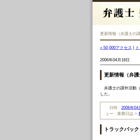
更新情報（弁護士の
« 50,000アクセス
|
ト
2006年04月18日
更新情報（弁護
弁護士の課外活動
した。
日時 :
2006年04
ュー :
業務日誌 >
トラックバック