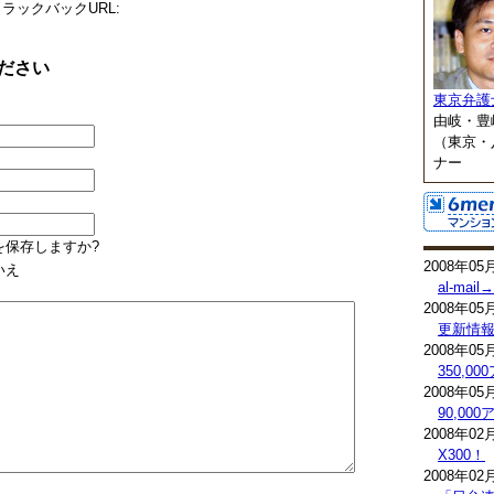
ラックバックURL:
ださい
東京弁護
由岐・豊
（東京・
ナー
を保存しますか?
2008年05
いえ
al-mai
2008年05
更新情
2008年05
350,0
2008年05
90,0
2008年02
X300！
2008年02