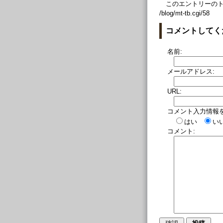
このエントリーのト
/blog/mt-tb.cgi/58
コメントしてく
名前:
メールアドレス:
URL:
コメント入力情報
はい
い
コメント: