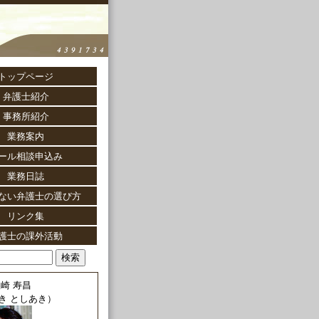
トップページ
弁護士紹介
事務所紹介
業務案内
ール相談申込み
業務日誌
ない弁護士の選び方
リンク集
護士の課外活動
崎 寿昌
き としあき）