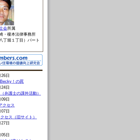
士会
所属
崎・榎本法律事務所
八丁堀１丁目）パート
月26日
l→Becky！の罠
月24日
報（弁護士の課外活動）
月09日
00アクセス
月07日
00アクセス（旧サイト）
月27日
月05日