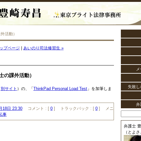
課外活動）
ップページ
|
あいのり司法修習生 »
メ
士の課外活動）
失敗し
（
別サイト
）の、「
ThinkPad Personal Load Test
」を加筆しま
弁
月18日 23:30
コメント :
[
0
]
トラックバック :
[
0
]
メニ
私事
弁護士 豊
（とよさ