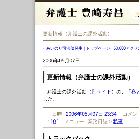
更新情報（弁護士の課外活動）
« あいのり司法修習生
|
トップページ
|
60,000アクセ
2006年05月07日
更新情報（弁護士の課外活動）
弁護士の課外活動（
別サイト
）の、「
私
した。
日時 :
2006年05月07日 23:34
コメント
:
[
0
]
メニュー :
業務日誌 >
私事
トラックバック