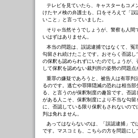
テレビを見ていたら、キャスターもコメ
けたヤメ検の弁護士も、口をそろえて「誤
いこと」と言っていました。
そりゃ当然そうでしょうが、警察も人間
いはずはありません。
本当の問題は、誤認逮捕ではなくて、冤
勾留され続けたことです。おそらく否認し
の保釈も認められずにいたのでしょうが、
して保釈を認めない裁判所の姿勢の問題点
重罪の嫌疑であろうと、被告人は有罪判
るのです。逃亡や罪障隠滅の恐れは相当部
る、と言うのが保釈制度の趣旨です。否認
がある人こそ、保釈制度により不当な勾留
に、否認している限り保釈もされないので
判は免れません。
あってはならないのは、「誤認逮捕」で
です。マスコミも、こちらの方を問題にし