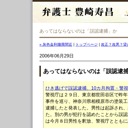
あってはならないのは「誤認逮捕」か
« 灰色金利撤廃間近
|
トップページ
|
改正？改悪？貸金
2006年06月29日
あってはならないのは「誤認逮
ひき逃げで誤認逮捕、10カ月拘置・警
警視庁は２９日、東京都世田谷区で昨年
事件を巡り、神奈川県相模原市の塗装工
逮捕したと発表した。男性は起訴され、
た。別の男が犯行を認めたことから誤認
は今月８日男性を釈放、警視庁とともに