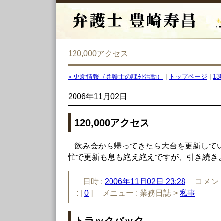
120,000アクセス
« 更新情報（弁護士の課外活動）
|
トップページ
|
13
2006年11月02日
120,000アクセス
飲み会から帰ってきたら大台を更新して
忙で更新も息も絶え絶えですが、引き続き
日時 :
2006年11月02日 23:28
コメント
:
[
0
]
メニュー :
業務日誌 >
私事
トラックバック