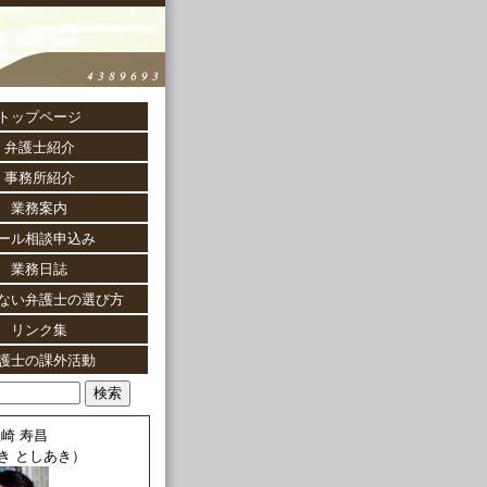
トップページ
弁護士紹介
事務所紹介
業務案内
ール相談申込み
業務日誌
ない弁護士の選び方
リンク集
護士の課外活動
崎 寿昌
き としあき）