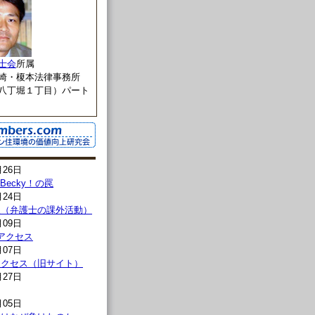
士会
所属
崎・榎本法律事務所
八丁堀１丁目）パート
月26日
l→Becky！の罠
月24日
報（弁護士の課外活動）
月09日
00アクセス
月07日
00アクセス（旧サイト）
月27日
月05日