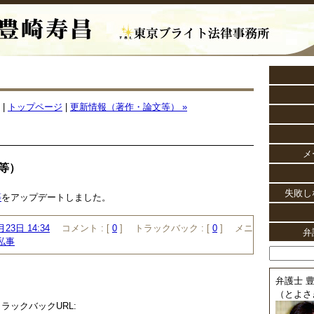
|
トップページ
|
更新情報（著作・論文等） »
メ
等）
失敗し
等
をアップデートしました。
月23日 14:34
コメント :
[
0
]
トラックバック :
[
0
]
メニ
弁
私事
弁護士 豊
（とよさ
ラックバックURL: