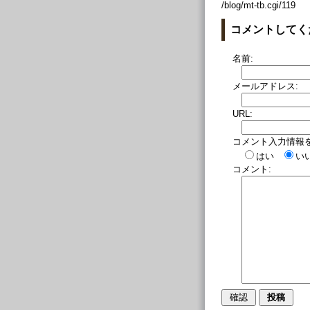
/blog/mt-tb.cgi/119
コメントしてく
名前:
メールアドレス:
URL:
コメント入力情報
はい
い
コメント: