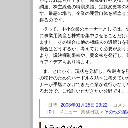
がなければ無理ですし、新規発行や交換、
調達、株主総会の特別決議、定款変更等の
す。最悪の場合、企業の運営自体を断念せ
得るのです。
従って、中小企業のオーナーとしては、
に事業用資産と株式を集中させることだけ
ますし、その場合に他の相続人の遺留分を
場合はどうするか、考えておく必要があり
より、議決権制限株や、黄金株を発行し、
うアイデアもあり得ます。
ま、とにかく、現状を分析し、後継者を
の移行のためのハードルを順々に考えてい
ナーが手塩にかけてきた企業が達行かなく
るわけで、ご検討いただきたい分野です。
日時 :
2008年01月25日 23:22
コメント
:
[
0
]
メニュー :
業務日誌 >
その他の業
トラックバック