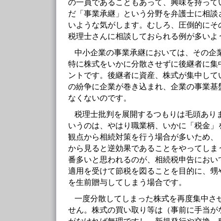
の一員であることもあって、興味を持って
だ「事業承継」という分野を弁護士に相談
いような気がします。むしろ、圧倒的にそ
税理士さんに相談しておられる例が多いよ
中小企業の事業承継においては、その企
特に株式をいかに分散させずに後継者に集
ントです。後継者に資産、株式が集中して
の紛争に企業が巻き込まれ、企業の事業基
なくないのです。
税理士批判を展開するつもりは毛頭あり
いうのは、やはり職業柄、いかに「税金」
観点から相続対策を行う場合が多いため、
から見ると逆効果であることをやってしま
番多いと思われるのが、相続税申告におい
適用を受けて節税を図ることを目的に、甥
を生前贈与してしまう場合です。
一度分散してしまった株式を再度集中さ
せん。株式の買い取り等は（事前に手当が