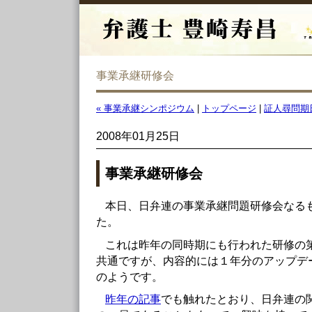
事業承継研修会
« 事業承継シンポジウム
|
トップページ
|
証人尋問期日
2008年01月25日
事業承継研修会
本日、日弁連の事業承継問題研修会なる
た。
これは昨年の同時期にも行われた研修の
共通ですが、内容的には１年分のアップデ
のようです。
昨年の記事
でも触れたとおり、日弁連の