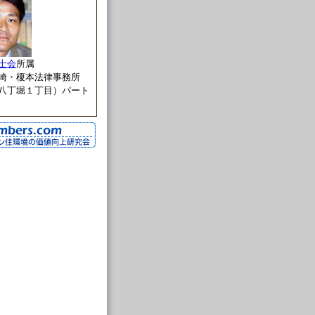
士会
所属
崎・榎本法律事務所
八丁堀１丁目）パート