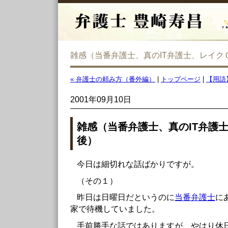
雑感（当番弁護士、真のIT弁護士、レイク
« 弁護士の頼み方（番外編）
|
トップページ
|
【用語
2001年09月10日
雑感（当番弁護士、真のIT弁護
後）
今日は細切れな話ばかりですが。
（その１）
昨日は日曜日だというのに
当番弁護士
に
家で待機していました。
手前勝手な話ではありますが、やはり休