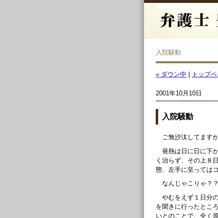
入院騒動
« ダウン中
|
トップペ
2001年10月10日
入院騒動
ご無沙汰してます
発熱は日に日に下
く治らず、その上８
態、左手に至っては
なんじゃこりゃ？
やむをえず１日分
を聞きに行ったとこ
いとのことで、全く