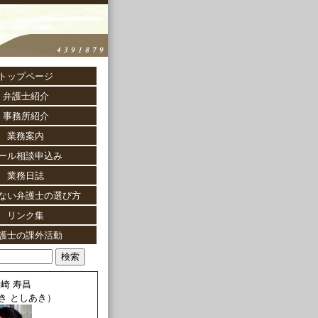
トップページ
弁護士紹介
事務所紹介
業務案内
ール相談申込み
業務日誌
ない弁護士の選び方
リンク集
護士の課外活動
崎 寿昌
き としあき）