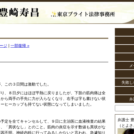
ージ
|
一部復帰 »
メ
失敗し
が、この３日間は激動でした。
がり、８日夕にはほぼ平熱に戻りましたが、下肢の筋肉痛は全
日から両手の手先に力が入らなくなり、右手は字も書けない状
弁
コーヒーカップも持てない状態になってしまいました。
？
弁護士 豊
の予定を全てキャンセルして、９日に主治医に血液検査の結果
（とよさ
ろ、「異状なし」とのこと。筋肉の炎症を示す数値も異状がな
原因不明。神経内科に行ってみるしかないと言われ、急遽知り