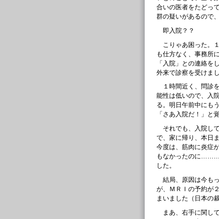
合いの医者をたどっ
群の疑いがあるので
即入院？？
こりゃあ困った。
も仕方なく、事務所
「入院」との連絡を
外来で診察を受けま
１時間近く、問診
能性は低いので、入
る。明日午前中にも
「さあ入院だ！」と
それでも、入院し
で、家に帰り、本日
今度は、筋肉に炎症
もなかったのに……
した。
結局、原因は今も
が、ＭＲＩの予約が
まいました（日本の
まあ、右手に関し