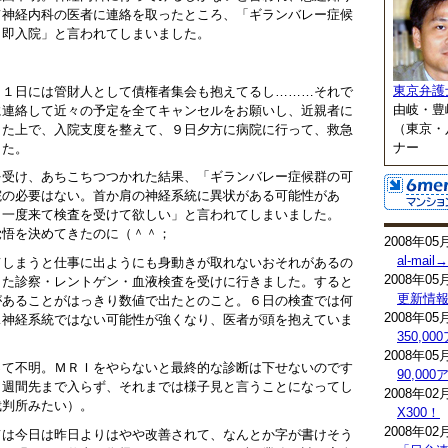
て神経内科の医者に連絡を取ったところ、「ギランバレー症候
、即入院」と言われてしまいました。
東京弁護
１１日には管財人として債権者集会も抱えてるし………それで
由岐・豊
に連絡して近々の予定を全てキャンセルをお願いし、近親者に
（東京・
した上で、入院支度を整えて、９日夕方に病院に行って、救急
ナー
した。
を受け、あちこちつつかれた結果、「ギランバレー症候群の可
院の必要はない。首か肩の神経系統に異状がある可能性があ
う一度来て検査を受けて欲しい」と言われてしまいました。
覚悟を決めてきたのに（＾＾；
2008年05
al-mai
てしまうと仕事に出ようにも身動きが取れないおそれがあるの
2008年05
また診察・レントゲン・血液検査を受けに行きました。すると
更新情
があることがはっきり数値で出たとのこと。６日の検査では何
2008年05
…神経系統ではない可能性が強くなり、医者が頭を抱えていま
350,0
2008年05
って不明。ＭＲＩをやらないと最終的な診断は下せないのです
90,0
２週間先まで入らず、それまでは様子見と言うことになってし
2008年02
裁判所みたい）。
X300！
2008年02
ては今日は昨日よりはやや改善されて、なんとか字が書けそう