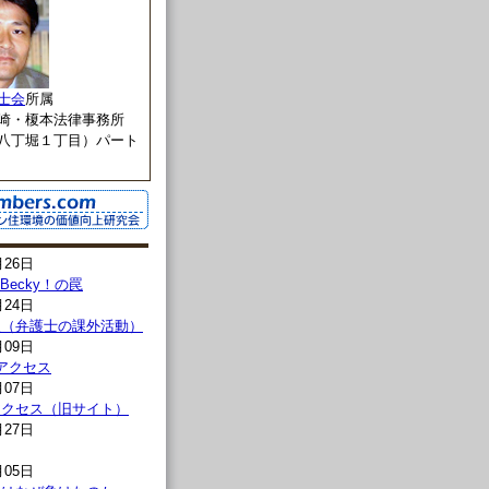
士会
所属
崎・榎本法律事務所
八丁堀１丁目）パート
月26日
l→Becky！の罠
月24日
報（弁護士の課外活動）
月09日
00アクセス
月07日
00アクセス（旧サイト）
月27日
月05日