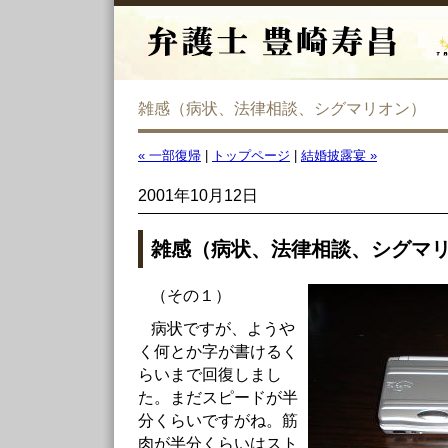
雑感（病状、法律相談、シグマリオン）
« 一部復帰
|
トップページ
|
結婚披露宴 »
2001年10月12日
雑感（病状、法律相談、シグマ
（その１）
病状ですが、ようや
く何とか字が書けるく
らいまで回復しまし
た。まだスピードが半
分くらいですがね。筋
肉が半分くらいはスト