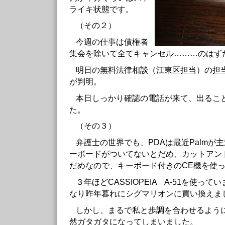
ライキ状態です。
（その２）
今週の仕事は債権者
集会を除いて全てキャンセル………のはず
明日の無料法律相談（江東区担当）の担
が判明。
本日しっかり確認の電話が来て、出るこ
た。
（その３）
弁護士の世界でも、PDAは最近Palmが
ーボードがついてないとだめ、カットアン
だめなので、キーボード付きのCE機を使
３年ほどCASSIOPEIA A-51を使っ
なり昨年暮れにシグマリオンに買い換えま
しかし、まるで私と歩調を合わせるよう
然ガタガタになってしまいました。