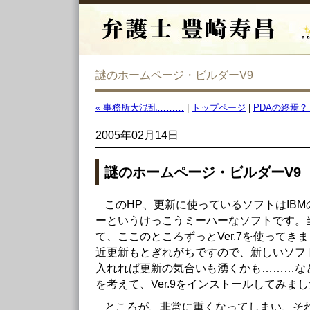
謎のホームページ・ビルダーV9
« 事務所大混乱………
|
トップページ
|
PDAの終焉？ 
2005年02月14日
謎のホームページ・ビルダーV9
このHP、更新に使っているソフトはIB
ーというけっこうミーハーなソフトです。当初
て、ここのところずっとVer.7を使ってき
近更新もとぎれがちですので、新しいソフ
入れれば更新の気合いも湧くかも………な
を考えて、Ver.9をインストールしてみま
ところが、非常に重くなってしまい、そ