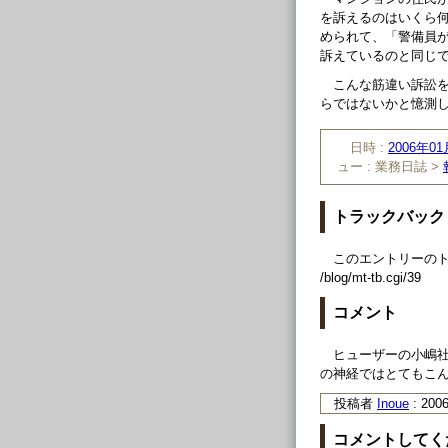
を訴えるのはいくら
められて、「警備員
訴えているのと同じ
こんな筋違い訴訟
らではないかと憶測
日時 :
2006年01
ュー :
業務日誌 >
トラックバック
このエントリーのト
/blog/mt-tb.cgi/39
コメント
ヒューザーの小嶋
の神経ではとてもこ
投稿者
Inoue
: 200
コメントしてく