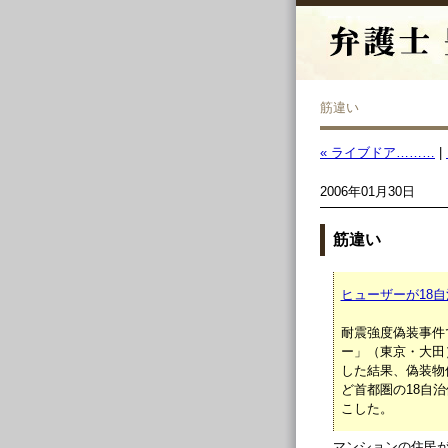
筋違い
« ライブドア………
|
2006年01月30日
筋違い
ヒューザーが18自
耐震強度偽装事件
ー」（東京・大田
した結果、偽装物
ど首都圏の18自
こした。
マンションの住民