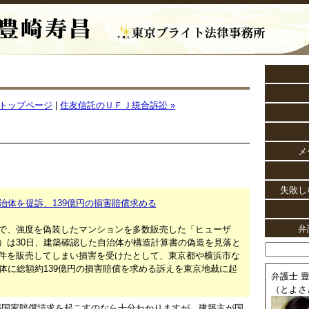
トップページ
|
住友信託のＵＦＪ統合訴訟 »
メ
失敗し
治体を提訴、139億円の損害賠償求める
弁
で、強度を偽装したマンションを多数販売した「ヒューザ
）は30日、建築確認した自治体が構造計算書の偽造を見落と
件を販売してしまい損害を受けたとして、東京都や横浜市な
治体に総額約139億円の損害賠償を求める訴えを東京地裁に起
弁護士 豊
（とよさ
が国家賠償請求を起こすのなら十分わかりますが、建築主が国