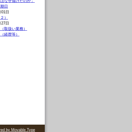
連はなぜ負けたのか」
問期日
月01日
（２）
月27日
報（取扱い業務）
報（経歴等）
ed by Movable Type