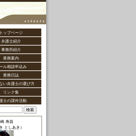
トップページ
弁護士紹介
事務所紹介
業務案内
ール相談申込み
業務日誌
ない弁護士の選び方
リンク集
護士の課外活動
崎 寿昌
き としあき）