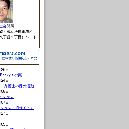
士会
所属
崎・榎本法律事務所
八丁堀１丁目）パート
月26日
l→Becky！の罠
月24日
報（弁護士の課外活動）
月09日
00アクセス
月07日
00アクセス（旧サイト）
月27日
月05日