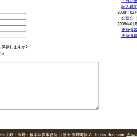
「日弁
証人尋
2008年02
公聴会
2008年01
更新情
更新情
を保存しますか?
いえ
01-2005 由岐・豊崎・榎本法律事務所 弁護士 豊崎寿昌 All Rights Reserved.
Power