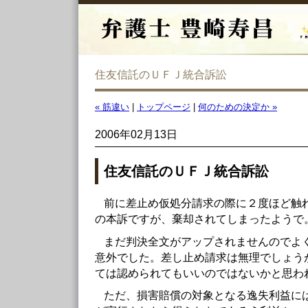
住友信託のＵＦＪ統合訴訟
« 筋違い
|
トップページ
|
何のための決定か »
2006年02月13日
住友信託のＵＦＪ統合訴訟
前に差止め仮処分請求の際に２度ほど触
の本訴ですが、棄却されてしまったようで
まだ判決全文がアップされませんのでよ
意外でした。差し止め請求は無理でしょう
ては認められてもいいのではないかと思わ
ただ、損害賠償の対象となる逸失利益に