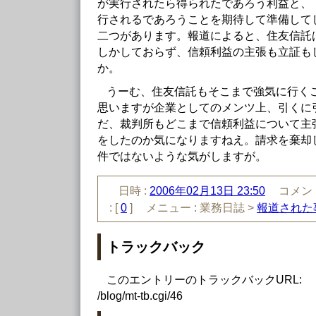
が実行されたら得られたであろう利益と、
行されるであろうことを期待して準備して
二つがあります。報道によると、住友信託
しかしておらず、信頼利益の主張も立証も
か。
うーむ、住友信託もそこまで強気に行く
思いますが企業としてのメンツ上、引くに
だ、裁判所もどこまで信頼利益について主
をしたのか気になりますねえ。請求を棄却
件ではないような気がしますが。
日時 :
2006年02月13日 23:50
コメント
:
[
0
]
メニュー :
業務日誌 >
報道された
トラックバック
このエントリーのトラックバックURL:
/blog/mt-tb.cgi/46