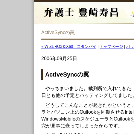
ActiveSyncの罠
« W-ZERO3＆X60 スタンバイ
|
トップページ
|
バッ
2006年09月25日
ActiveSyncの罠
やっちまいました。裁判所で入れてきた
日とも他の予定とバッティングしてました
どうしてこんなことが起きたかというと、P
ラとパソコン上のOutlookを同期させるIntel
WindowsMobileのスケジューラとOutlook
穴が見事に嵌ってしまったからです。