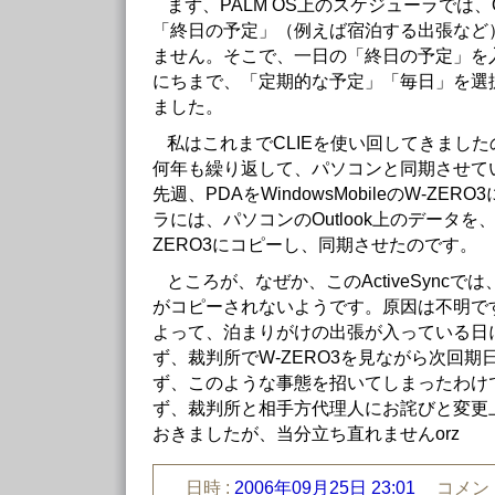
まず、PALM OS上のスケジューラでは、O
「終日の予定」（例えば宿泊する出張など
ません。そこで、一日の「終日の予定」を
にちまで、「定期的な予定」「毎日」を選
ました。
私はこれまでCLIEを使い回してきまし
何年も繰り返して、パソコンと同期させて
先週、PDAをWindowsMobileのW-ZE
ラには、パソコンのOutlook上のデータを、Ac
ZERO3にコピーし、同期させたのです。
ところが、なぜか、このActiveSync
がコピーされないようです。原因は不明で
よって、泊まりがけの出張が入っている日
ず、裁判所でW-ZERO3を見ながら次回
ず、このような事態を招いてしまったわけ
ず、裁判所と相手方代理人にお詫びと変更
おきましたが、当分立ち直れませんorz
日時 :
2006年09月25日 23:01
コメント