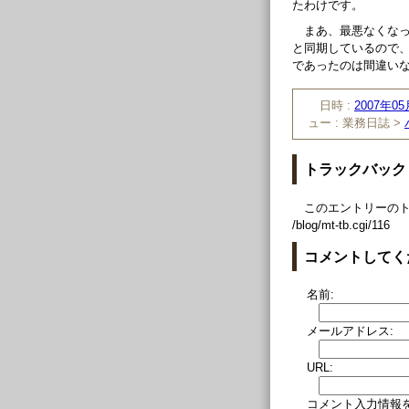
たわけです。
まあ、最悪なくな
と同期しているので
であったのは間違い
日時 :
2007年05
ュー :
業務日誌 >
トラックバック
このエントリーのト
/blog/mt-tb.cgi/116
コメントしてく
名前:
メールアドレス:
URL:
コメント入力情報