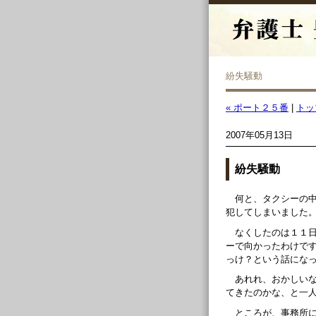
紛失騒動
« ポート２５番
|
トッ
2007年05月13日
紛失騒動
何と、タクシーの中
犯してしまいました
なくしたのは１１
ーで向かったわけで
っけ？という話になっ
あれれ、おかしい
てきたのかな、と一
ところが、事務所