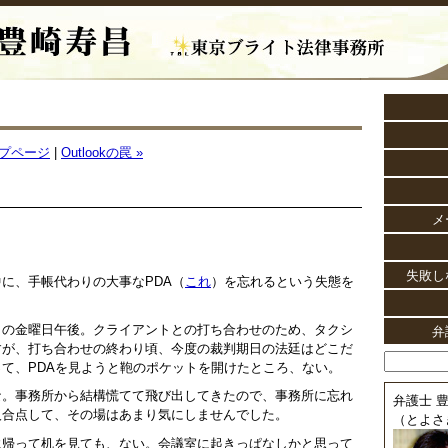
プページ
|
Outlookの罠 »
メ
失敗し
に、手帳代わりの大事なPDA（
これ
）を忘れるという失態を
。
日の金曜日午後。クライアントとの打ち合わせのため、タクシ
弁
すが、打ち合わせの終わり頃、今度の裁判期日の法廷はどこだ
て、PDAを見ようと鞄のポケットを開けたところ、ない。
な。事務所から結構慌てて飛び出してきたので、事務所に忘れ
弁護士 豊
人合点して、その場はあまり気にしませんでした。
（とよさ
に帰って机を見ても、ない。会議室に起きっぱなしかと思って