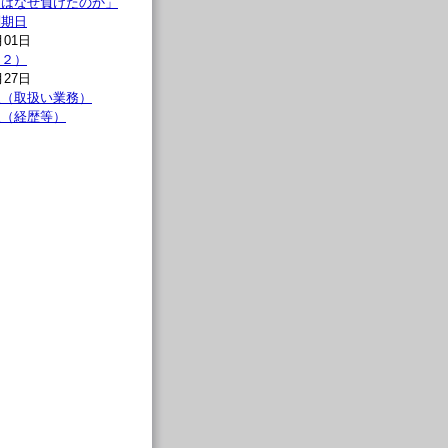
連はなぜ負けたのか」
問期日
月01日
（２）
月27日
報（取扱い業務）
報（経歴等）