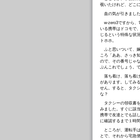
覗いたけれど、どこ
血の気が引きました
w-zero3です
いる携帯はドコモで、w
じるという特殊な状
トホホ。
ふと思いついて、
ころ「ああ、さっき
ので、その番号じゃ
ぶんこれでしょう。
落ち着け、落ち着
があります。してみ
せん。すると、タク
な？
タクシーの領収書
みました。すぐに該
携帯で友達とでも話
に確認するまで１時
ところが、運転手
とで、それから宅急