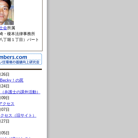
士会
所属
崎・榎本法律事務所
八丁堀１丁目）パート
月26日
l→Becky！の罠
月24日
報（弁護士の課外活動）
月09日
00アクセス
月07日
00アクセス（旧サイト）
月27日
月05日