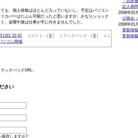
「日弁
証人尋
っても、個人情報はほとんど入っていないし、予定はパソコン
2008年02
、リカバーはたぶん可能だったと思いますが、かなりショック
公聴会
なく、金曜午後は仕事が手に付きませんでした。
2008年01
更新情
月13日 22:41
コメント :
[
0
]
トラックバック :
[
0
]
メニ
更新情
パソコン関係
ラックバックURL:
ださい
を保存しますか?