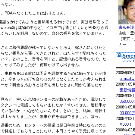
にもない。
。PDAをなくしたことはありません。
から、電話をかけてみようと当然考えるわけですが、実は通常使って
東京弁護
-zero3は建物の中など、ドコモでは通じにくいがPHSなら通
由岐・豊
況くらいしか利用しないので、自分の番号を覚えていません。
（東京・
ナー
嫁さんに着信履歴が残っていないかと考え、嫁さんにかけたと
知らない番号から罹ってきたけれど、出たらすぐ切れちゃった
ない？」とのこと。番号を聞くと、記憶のある番号なので、た
で、かけてみましたが、何度かけても出ません。
2008年05
け。事務所を出る前には予定を調整するために触っていた記憶
al-mai
ると、今さっきの打ち合わせの間になくしたとしか考えられま
2008年05
シーか？料金を払おうと財布を出したときに鞄から落ちたか
更新情
2008年05
を見ると、幸い忘れ物センターの記載があったため、電話して
350,0
当タクシーに電話してもらいましたが「すいません。運転手が
2008年05
しているのか、つながらないんです」とのこと。結局、運転手
90,0
間以上かかりましたが、無事存在を確認できました。ほっ。
2008年02
X300！
は遅番のため、センターへの帰還は翌日午前２時になるとのこ
2008年02
便で発送してもらうことになり、本日ようやく手元に戻ってき