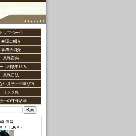
トップページ
弁護士紹介
事務所紹介
業務案内
ール相談申込み
業務日誌
ない弁護士の選び方
リンク集
護士の課外活動
崎 寿昌
き としあき）