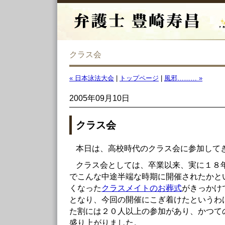
クラス会
« 日本泳法大会
|
トップページ
|
風邪……… »
2005年09月10日
クラス会
本日は、高校時代のクラス会に参加して
クラス会としては、卒業以来、実に１８
でこんな中途半端な時期に開催されたかと
くなった
クラスメイトのお葬式
がきっかけ
となり、今回の開催にこぎ着けたというわ
た割には２０人以上の参加があり、かつて
盛り上がりました。